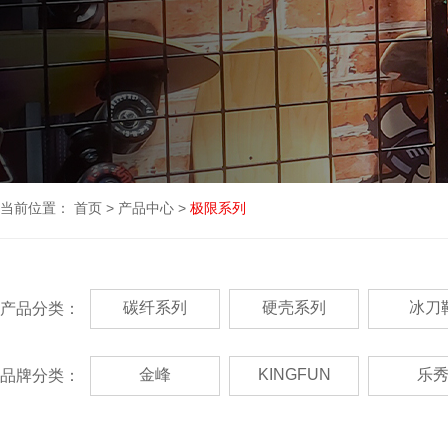
当前位置：
首页
>
产品中心
>
极限系列
碳纤系列
硬壳系列
冰刀
产品分类：
金峰
KINGFUN
乐
品牌分类：